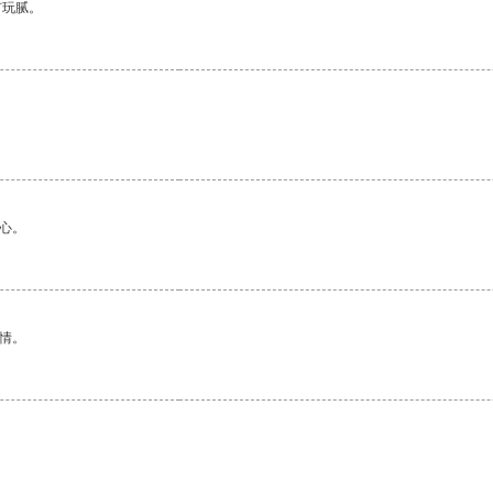
有玩腻。
心。
情。