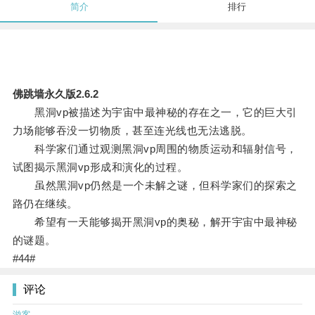
简介
排行
佛跳墙永久版2.6.2
黑洞vp被描述为宇宙中最神秘的存在之一，它的巨大引
力场能够吞没一切物质，甚至连光线也无法逃脱。
科学家们通过观测黑洞vp周围的物质运动和辐射信号，
试图揭示黑洞vp形成和演化的过程。
虽然黑洞vp仍然是一个未解之谜，但科学家们的探索之
路仍在继续。
希望有一天能够揭开黑洞vp的奥秘，解开宇宙中最神秘
的谜题。
#44#
评论
游客