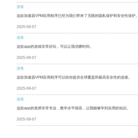
游客
这款加速器VPM应用程序已经为我们带来了无限的隐私保护和安全性保护
2025-09-07
游客
这款app的游戏非常好玩，可以让我消磨时间。
2025-09-07
游客
这款加速器VPM应用程序可以给你提供全球覆盖和最高安全性的连接。
2025-09-07
游客
这款app的老师非常专业，教学水平很高，让我能够学到实用的知识。
2025-09-07