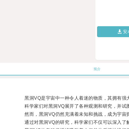
安
简介
黑洞VQ是宇宙中一种令人着迷的物质，其拥有强大
科学家们对黑洞VQ展开了各种观测和研究，并试
然而，黑洞VQ仍然充满着未知和挑战，成为宇宙
通过对黑洞VQ的研究，科学家们不仅可以深入了解