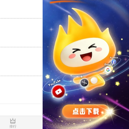
支持
[0]
反对
[0]
支持
[0]
反对
[0]
支持
[0]
反对
[0]
0.016757s
排行
推荐