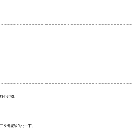
。
够放心购物。
望开发者能够优化一下。