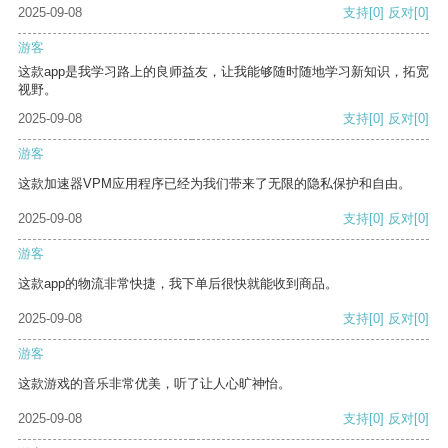
2025-09-08
支持
[0]
反对
[0]
游客
这款app是我学习路上的良师益友，让我能够随时随地学习新知识，拓宽
视野。
2025-09-08
支持
[0]
反对
[0]
游客
这款加速器VPM应用程序已经为我们带来了无限的隐私保护和自由。
2025-09-08
支持
[0]
反对
[0]
游客
这款app的物流非常快捷，我下单后很快就能收到商品。
2025-09-08
支持
[0]
反对
[0]
游客
这款游戏的音乐非常优美，听了让人心旷神怡。
2025-09-08
支持
[0]
反对
[0]