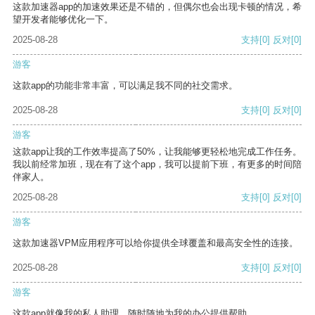
这款加速器app的加速效果还是不错的，但偶尔也会出现卡顿的情况，希
望开发者能够优化一下。
2025-08-28
支持
[0]
反对
[0]
游客
这款app的功能非常丰富，可以满足我不同的社交需求。
2025-08-28
支持
[0]
反对
[0]
游客
这款app让我的工作效率提高了50%，让我能够更轻松地完成工作任务。
我以前经常加班，现在有了这个app，我可以提前下班，有更多的时间陪
伴家人。
2025-08-28
支持
[0]
反对
[0]
游客
这款加速器VPM应用程序可以给你提供全球覆盖和最高安全性的连接。
2025-08-28
支持
[0]
反对
[0]
游客
这款app就像我的私人助理，随时随地为我的办公提供帮助。