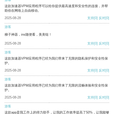
这款加速器VPM应用程序可以给你提供最高速度和安全性的连接，并帮
助你在网络上自由移动。
2025-08-28
支持
[0]
反对
[0]
游客
梯子神器，ins随便看，美美哒！
2025-08-28
支持
[0]
反对
[0]
游客
这款加速器VPM应用程序已经为我们带来了无限的隐私保护和安全性保
护。
2025-08-28
支持
[0]
反对
[0]
游客
这款加速器VPM应用程序已经为我们带来了无限的流畅体验和安全性保
护。
2025-08-28
支持
[0]
反对
[0]
游客
这款app是我工作上的得力助手，让我的工作效率提高了50%，让我能够