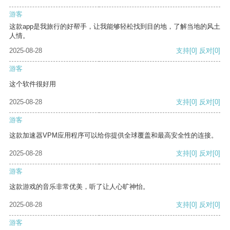
游客
这款app是我旅行的好帮手，让我能够轻松找到目的地，了解当地的风土
人情。
2025-08-28
支持
[0]
反对
[0]
游客
这个软件很好用
2025-08-28
支持
[0]
反对
[0]
游客
这款加速器VPM应用程序可以给你提供全球覆盖和最高安全性的连接。
2025-08-28
支持
[0]
反对
[0]
游客
这款游戏的音乐非常优美，听了让人心旷神怡。
2025-08-28
支持
[0]
反对
[0]
游客