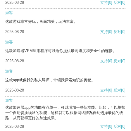
2025-08-28
支持
[0]
反对
[0]
游客
这款游戏非常好玩，画面精美，玩法丰富。
2025-08-28
支持
[0]
反对
[0]
游客
这款加速器VPM应用程序可以给你提供最高速度和安全性的连接。
2025-08-28
支持
[0]
反对
[0]
游客
这款app就像我的私人导师，带领我探索知识的奥秘。
2025-08-28
支持
[0]
反对
[0]
游客
这款加速器app的功能有点单一，可以增加一些新功能。比如，可以增加
一个自动切换线路的功能，这样就可以根据网络情况自动选择最优的线
路，从而获得更好的加速效果。
2025-08-28
支持
[0]
反对
[0]