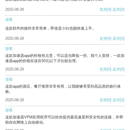
2025-08-28
支持
[0]
反对
[0]
游客
这款软件的操作非常简单，即使是小白也能快速上手。
2025-08-28
支持
[0]
反对
[0]
游客
这款加速器app的价格有点贵，可以适当降低一些。我个人觉得，一款加
速器app的价格应该在50元以下才比较合理。
2025-08-28
支持
[0]
反对
[0]
游客
这款app的酒店、餐厅推荐非常有用，让我能够享受到高品质的旅行体
验。
2025-08-28
支持
[0]
反对
[0]
游客
这款加速器VPM应用程序可以给你提供最高速度和安全性的连接，并帮
助你在网络上自由移动。