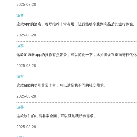
2025-08-28
游客
这款app的酒店、餐厅推荐非常有用，让我能够享受到高品质的旅行体验。
2025-08-28
游客
这款加速器app的操作有点复杂，可以简化一下，比如将设置页面进行优化
2025-08-28
游客
这款app的功能非常丰富，可以满足我不同的社交需求。
2025-08-28
游客
这款软件的功能非常全面，可以满足我所有需求。
2025-08-28