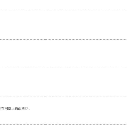
。
你在网络上自由移动。