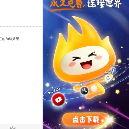
支持
[0]
反对
[0]
好的加速效果。
支持
[0]
反对
[0]
支持
[0]
反对
[0]