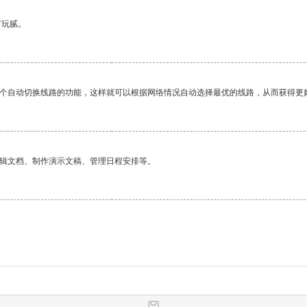
有玩腻。
一个自动切换线路的功能，这样就可以根据网络情况自动选择最优的线路，从而获得更
编辑文档、制作演示文稿、管理日程安排等。