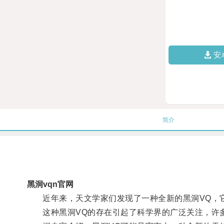
安
简介
黑洞vqn官网
近年来，天文学家们发现了一种全新的黑洞VQ，它
这种黑洞VQ的存在引起了科学界的广泛关注，许多