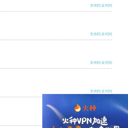
支持
[0]
反对
[0]
支持
[0]
反对
[0]
支持
[0]
反对
[0]
支持
[0]
反对
[0]
支持
[0]
反对
[0]