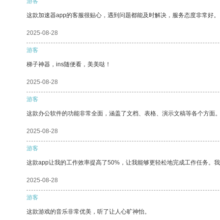
游客
这款加速器app的客服很贴心，遇到问题都能及时解决，服务态度非常好。
2025-08-28
游客
梯子神器，ins随便看，美美哒！
2025-08-28
游客
这款办公软件的功能非常全面，涵盖了文档、表格、演示文稿等各个方面
2025-08-28
游客
这款app让我的工作效率提高了50%，让我能够更轻松地完成工作任务。
2025-08-28
游客
这款游戏的音乐非常优美，听了让人心旷神怡。