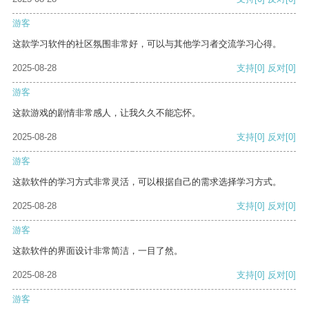
游客
这款学习软件的社区氛围非常好，可以与其他学习者交流学习心得。
2025-08-28
支持
[0]
反对
[0]
游客
这款游戏的剧情非常感人，让我久久不能忘怀。
2025-08-28
支持
[0]
反对
[0]
游客
这款软件的学习方式非常灵活，可以根据自己的需求选择学习方式。
2025-08-28
支持
[0]
反对
[0]
游客
这款软件的界面设计非常简洁，一目了然。
2025-08-28
支持
[0]
反对
[0]
游客